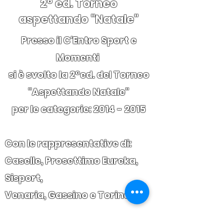
2° ed. Torneo
aspettando "Natale"
​​Presso il C'Entro Sport e
Momenti
si è svolto la 2°ed. del Torneo
"Aspettando Natale"
per le categorie:
2014 - 2015
Con le rappresentative di:
Caselle, Prosettimo Eureka,
Sisport,
Venaria, Gassino e Torinese